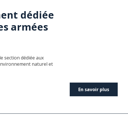
ment dédiée
ces armées
le section dédiée aux
environnement naturel et
En savoir plus