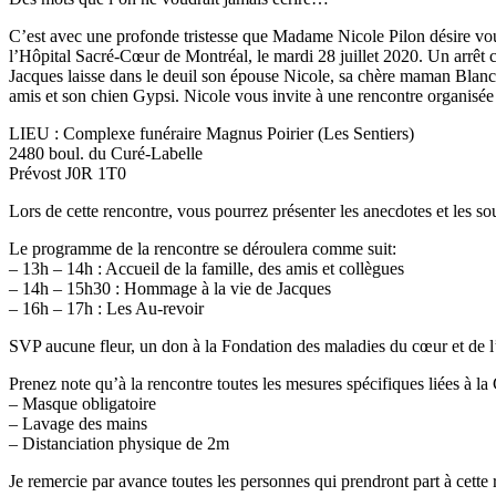
C’est avec une profonde tristesse que Madame Nicole Pilon désir
l’Hôpital Sacré-Cœur de Montréal, le mardi 28 juillet 2020. Un arrêt 
Jacques laisse dans le deuil son épouse Nicole, sa chère maman Blanc
amis et son chien Gypsi. Nicole vous invite à une rencontre organisé
LIEU : Complexe funéraire Magnus Poirier (Les Sentiers)
2480 boul. du Curé-Labelle
Prévost J0R 1T0
Lors de cette rencontre, vous pourrez présenter les anecdotes et les s
Le programme de la rencontre se déroulera comme suit:
– 13h – 14h : Accueil de la famille, des amis et collègues
– 14h – 15h30 : Hommage à la vie de Jacques
– 16h – 17h : Les Au-revoir
SVP aucune fleur, un don à la Fondation des maladies du cœur et de 
Prenez note qu’à la rencontre toutes les mesures spécifiques liées à l
– Masque obligatoire
– Lavage des mains
– Distanciation physique de 2m
Je remercie par avance toutes les personnes qui prendront part à cette 