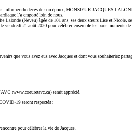
e vous informer du décès de son époux, MONSIEUR JACQUES LALONDE, 
cardiaque l’a emporté loin de nous.
he Lalonde (Neveu) âgée de 101 ans, ses deux sœurs Lise et Nicole, ses 
e le vendredi 21 août 2020 pour célébrer ensemble les bons moments de 
ouvenirs que vous avez eus avec Jacques et dont vous souhaiteriez partag
l’AVC (www.coeuretavc.ca) serait apprécié.
a COVID-19 seront respectés :
rencontre pour célébrer la vie de Jacques.