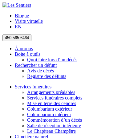
Blogue
Visite virtuelle
EN
450 565-6464
À propos
Boite à outils
Quoi faire lors d’un décès
Rechercher un défunt
Avis de décès
Registre des défunts
Services funéraires
Arrangements préalables
Services funéraires complets
Mise en terre des cendres
Columbarium extérieur
Columbarium intérieur
Commémoration d’un décès
Salle de réception intérieure
Le Chapiteau Champêtre
Cimetière naturel