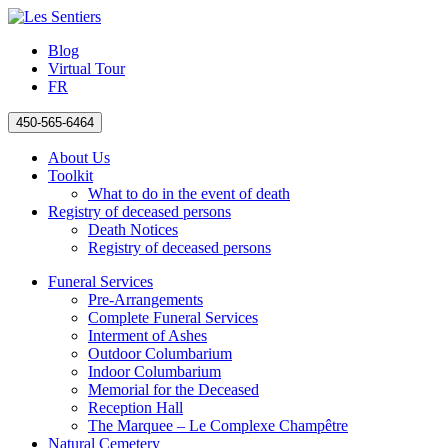
Blog
Virtual Tour
FR
450-565-6464
About Us
Toolkit
What to do in the event of death
Registry of deceased persons
Death Notices
Registry of deceased persons
Funeral Services
Pre-Arrangements
Complete Funeral Services
Interment of Ashes
Outdoor Columbarium
Indoor Columbarium
Memorial for the Deceased
Reception Hall
The Marquee – Le Complexe Champêtre
Natural Cemetery