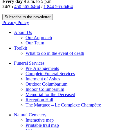
Every day
9 a.m. to 5 p.m.
24/7 :
450 565-6464
/
1 844 565-6464
Subscribe to the newsletter
Privacy Policy
About Us
Our Approach
Our Team
Toolkit
What to do in the event of death
Funeral Services
Pre-Arrangements
Complete Funeral Services
Interment of Ashes
Outdoor Columbarium
Indoor Columbarium
Memorial for the Deceased
Reception Hall
The Marquee – Le Complexe Champêtre
Natural Cemetery
Interactive map
Printable trail map