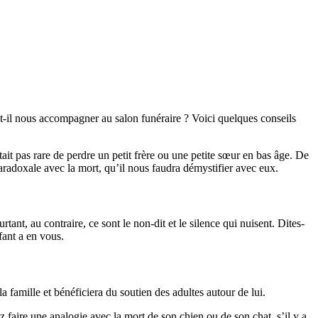
t-il nous accompagner au salon funéraire ? Voici quelques conseils
tait pas rare de perdre un petit frère ou une petite sœur en bas âge. De
 paradoxale avec la mort, qu’il nous faudra démystifier avec eux.
tant, au contraire, ce sont le non-dit et le silence qui nuisent. Dites-
nfant a en vous.
a famille et bénéficiera du soutien des adultes autour de lui.
 faire une analogie avec la mort de son chien ou de son chat, s’il y a