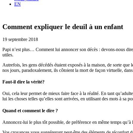
EN
Comment expliquer le deuil à un enfant
19 septembre 2018
Papi n’est plus… Comment lui annoncer son décès : devons-nous dire à 
utiles.
Autrefois, les gens décédés étaient exposés à la maison, de sorte que l
nos jours, paradoxalement, ils côtoient la mort de façon virtuelle, dan
Faut-il dire la vérité?
Oui, cela leur permet de mieux faire face à la réalité. En tant qu’adulte
lui les choses telles qu’elles sont arrivées, en utilisant des mots à sa 
Quand et comment le dire ?
Annoncez-lui le plus tôt possible, de préférence en même temps qu’à l’e
Vos croyances vous suggéreront peut-être des éléments de réconfort dans