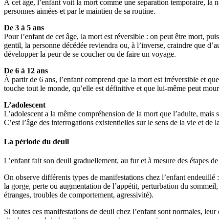
À cet âge, l’enfant voit la mort comme une séparation temporaire, la no
personnes aimées et par le maintien de sa routine.
De 3 à 5 ans
Pour l’enfant de cet âge, la mort est réversible : on peut être mort, pui
gentil, la personne décédée reviendra ou, à l’inverse, craindre que d’
développer la peur de se coucher ou de faire un voyage.
De 6 à 12 ans
À partir de 6 ans, l’enfant comprend que la mort est irréversible et que
touche tout le monde, qu’elle est définitive et que lui-même peut mourir
L’adolescent
L’adolescent a la même compréhension de la mort que l’adulte, mais ses
C’est l’âge des interrogations existentielles sur le sens de la vie et de
La période du deuil
L’enfant fait son deuil graduellement, au fur et à mesure des étapes 
On observe différents types de manifestations chez l’enfant endeuillé :
la gorge, perte ou augmentation de l’appétit, perturbation du sommeil, ré
étranges, troubles de comportement, agressivité).
Si toutes ces manifestations de deuil chez l’enfant sont normales, leur d