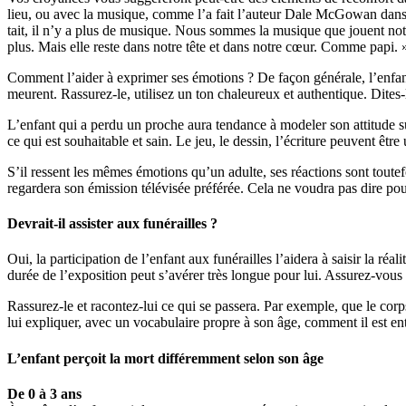
lieu, ou avec la musique, comme l’a fait l’auteur Dale McGowan dans un
tait, il n’y a plus de musique. Nous sommes la musique que jouent notre
plus. Mais elle reste dans notre tête et dans notre cœur. Comme papi. 
Comment l’aider à exprimer ses émotions ? De façon générale, l’enfant
meurent. Rassurez-le, utilisez un ton chaleureux et authentique. Dites-l
L’enfant qui a perdu un proche aura tendance à modeler son attitude su
ce qui est souhaitable et sain. Le jeu, le dessin, l’écriture peuvent êtr
S’il ressent les mêmes émotions qu’un adulte, ses réactions sont toutef
regardera son émission télévisée préférée. Cela ne voudra pas dire pour
Devrait-il assister aux funérailles ?
Oui, la participation de l’enfant aux funérailles l’aidera à saisir la ré
durée de l’exposition peut s’avérer très longue pour lui. Assurez-vous 
Rassurez-le et racontez-lui ce qui se passera. Par exemple, que le corp
lui expliquer, avec un vocabulaire propre à son âge, comment il est entr
L’enfant perçoit la mort différemment selon son âge
De 0 à 3 ans