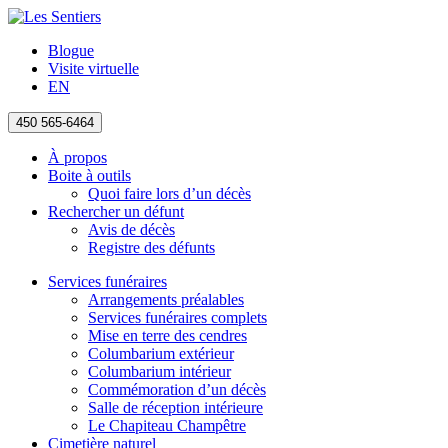
Blogue
Visite virtuelle
EN
450 565-6464
À propos
Boite à outils
Quoi faire lors d’un décès
Rechercher un défunt
Avis de décès
Registre des défunts
Services funéraires
Arrangements préalables
Services funéraires complets
Mise en terre des cendres
Columbarium extérieur
Columbarium intérieur
Commémoration d’un décès
Salle de réception intérieure
Le Chapiteau Champêtre
Cimetière naturel