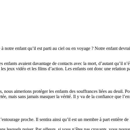
notre enfant qu’il est parti au ciel ou en voyage ? Notre enfant devrai
es enfants avaient davantage de contacts avec la mort, d’autant qu’il n’é
s les jeux vidéo et les films d’action. Les enfants ont donc une relation
s, nous aimerions protéger les enfants des souffrances liées au deuil. Pour
portée, mais sans jamais masquer la vérité. Il y va de la confiance que l’e
ntourage proche. Il sentira ainsi qu’il est un membre à part entière de l
 lesquels puiser. Par ailleurs, si vous n’êtes pas croyants, vous pouvez