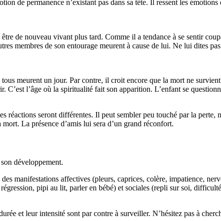
tion de permanence n’existant pas dans sa tête. Il ressent les émotions 
s être de nouveau vivant plus tard. Comme il a tendance à se sentir coupabl
autres membres de son entourage meurent à cause de lui. Ne lui dites pas
 tous meurent un jour. Par contre, il croit encore que la mort ne survient
. C’est l’âge où la spiritualité fait son apparition. L’enfant se questionn
 réactions seront différentes. Il peut sembler peu touché par la perte, n
 la mort. La présence d’amis lui sera d’un grand réconfort.
de son développement.
 des manifestations affectives (pleurs, caprices, colère, impatience, ner
gression, pipi au lit, parler en bébé) et sociales (repli sur soi, difficul
urée et leur intensité sont par contre à surveiller. N’hésitez pas à cherc