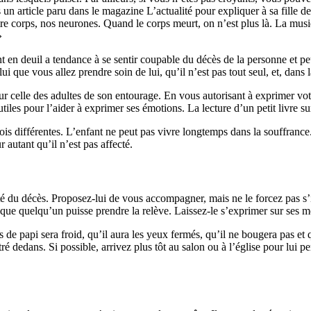
 article paru dans le magazine L’actualité pour expliquer à sa fille de 
 corps, nos neurones. Quand le corps meurt, on n’est plus là. La musique
»
 en deuil a tendance à se sentir coupable du décès de la personne et pe
ui que vous allez prendre soin de lui, qu’il n’est pas tout seul, et, dans
r celle des adultes de son entourage. En vous autorisant à exprimer vot
e utiles pour l’aider à exprimer ses émotions. La lecture d’un petit livre 
ois différentes. L’enfant ne peut pas vivre longtemps dans la souffrance.
 autant qu’il n’est pas affecté.
alité du décès. Proposez-lui de vous accompagner, mais ne le forcez pas s’il
que quelqu’un puisse prendre la relève. Laissez-le s’exprimer sur ses mo
s de papi sera froid, qu’il aura les yeux fermés, qu’il ne bougera pas et
é dedans. Si possible, arrivez plus tôt au salon ou à l’église pour lui per