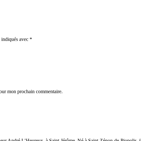
t indiqués avec
*
 pour mon prochain commentaire.
eur André L’Heureux, à Saint-Jérôme. Né à Saint-Zénon-de-Piopolis, il ét