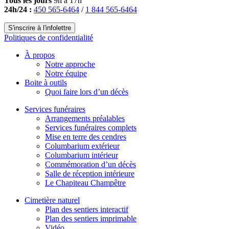
Tous les jours
9h à 17h
24h/24 :
450 565-6464
/
1 844 565-6464
S'inscrire à l'infolettre
Politiques de confidentialité
À propos
Notre approche
Notre équipe
Boite à outils
Quoi faire lors d’un décès
Services funéraires
Arrangements préalables
Services funéraires complets
Mise en terre des cendres
Columbarium extérieur
Columbarium intérieur
Commémoration d’un décès
Salle de réception intérieure
Le Chapiteau Champêtre
Cimetière naturel
Plan des sentiers interactif
Plan des sentiers imprimable
Vidéo