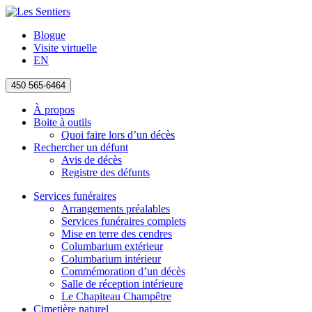
Blogue
Visite virtuelle
EN
450 565-6464
À propos
Boite à outils
Quoi faire lors d’un décès
Rechercher un défunt
Avis de décès
Registre des défunts
Services funéraires
Arrangements préalables
Services funéraires complets
Mise en terre des cendres
Columbarium extérieur
Columbarium intérieur
Commémoration d’un décès
Salle de réception intérieure
Le Chapiteau Champêtre
Cimetière naturel