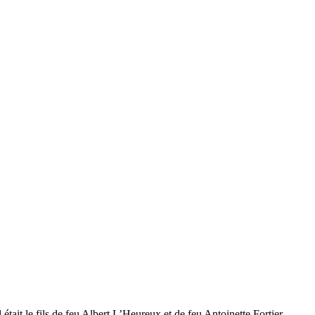
ait le fils de feu Albert L’Heureux et de feu Antoinette Fortier.