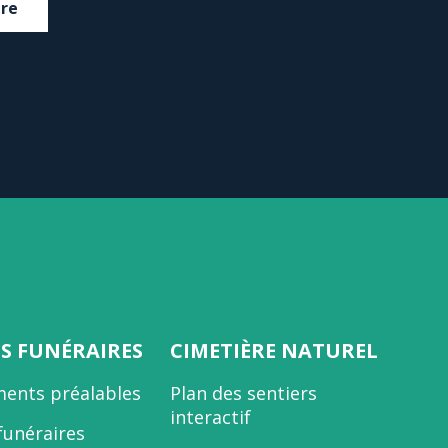
dre
ES FUNÉRAIRES
CIMETIÈRE NATUREL
ents préalables
Plan des sentiers
interactif
funéraires