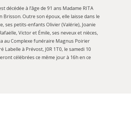
, est décédée à l’âge de 91 ans Madame RITA
risson. Outre son époux, elle laisse dans le
tte, ses petits-enfants Olivier (Valérie), Joanie
afaëlle, Victor et Émile, ses neveux et nièces,
lera au Complexe funéraire Magnus Poirier
é Labelle à Prévost, J0R 1T0, le samedi 10
s seront célébrées ce même jour à 16h en ce