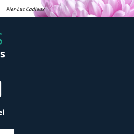
Pier-Luc Cadieux
S
s
el