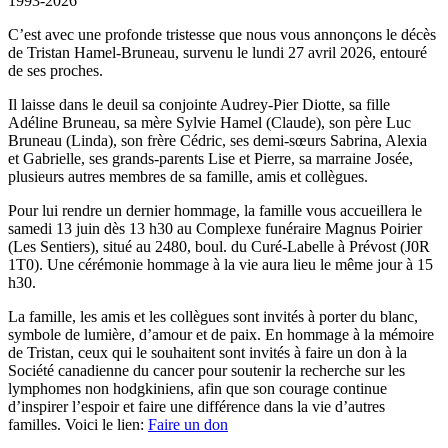
1993-2026
C’est avec une profonde tristesse que nous vous annonçons le décès
de Tristan Hamel-Bruneau, survenu le lundi 27 avril 2026, entouré
de ses proches.
Il laisse dans le deuil sa conjointe Audrey-Pier Diotte, sa fille
Adéline Bruneau, sa mère Sylvie Hamel (Claude), son père Luc
Bruneau (Linda), son frère Cédric, ses demi-sœurs Sabrina, Alexia
et Gabrielle, ses grands-parents Lise et Pierre, sa marraine Josée,
plusieurs autres membres de sa famille, amis et collègues.
Pour lui rendre un dernier hommage, la famille vous accueillera le
samedi 13 juin dès 13 h30 au Complexe funéraire Magnus Poirier
(Les Sentiers), situé au 2480, boul. du Curé-Labelle à Prévost (J0R
1T0). Une cérémonie hommage à la vie aura lieu le même jour à 15
h30.
La famille, les amis et les collègues sont invités à porter du blanc,
symbole de lumière, d’amour et de paix. En hommage à la mémoire
de Tristan, ceux qui le souhaitent sont invités à faire un don à la
Société canadienne du cancer pour soutenir la recherche sur les
lymphomes non hodgkiniens, afin que son courage continue
d’inspirer l’espoir et faire une différence dans la vie d’autres
familles. Voici le lien:
Faire un don