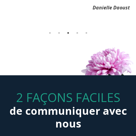
funérailles et le service impeccable lors du petit goûter, etc.
Félix Morency-Lavoie
Elisabeth
Merci à toutes les personnes présentes. Vous nous avez
Bref ce fut un succès sur toute la ligne grâce à vous tous.
Danielle Daoust
permis de vivre notre deuil à notre façon.
Andrée et Gilles Brisson
Marc Massé
2 FAÇONS FACILES
de communiquer avec
nous