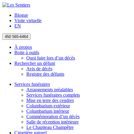
Blogue
Visite virtuelle
EN
450 565-6464
À propos
Boite à outils
Quoi faire lors d’un décès
Rechercher un défunt
Avis de décès
Registre des défunts
Services funéraires
Arrangements préalables
Services funéraires complets
Mise en terre des cendres
Columbarium extérieur
Columbarium intérieur
Commémoration d’un décès
Salle de réception intérieure
Le Chapiteau Champêtre
Cimetière naturel