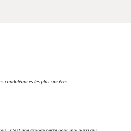
s condoléances les plus sincères.
amis.. C'est une grande perte pour moi aussi qui