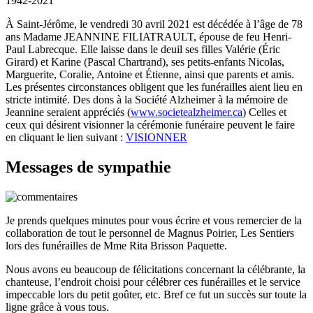
1942-2021
À Saint-Jérôme, le vendredi 30 avril 2021 est décédée à l’âge de 78
ans Madame JEANNINE FILIATRAULT, épouse de feu Henri-
Paul Labrecque. Elle laisse dans le deuil ses filles Valérie (Éric
Girard) et Karine (Pascal Chartrand), ses petits-enfants Nicolas,
Marguerite, Coralie, Antoine et Étienne, ainsi que parents et amis.
Les présentes circonstances obligent que les funérailles aient lieu en
stricte intimité. Des dons à la Société Alzheimer à la mémoire de
Jeannine seraient appréciés (
www.societealzheimer.ca
) Celles et
ceux qui désirent visionner la cérémonie funéraire peuvent le faire
en cliquant le lien suivant :
VISIONNER
Messages de sympathie
Je prends quelques minutes pour vous écrire et vous remercier de la
collaboration de tout le personnel de Magnus Poirier, Les Sentiers
lors des funérailles de Mme Rita Brisson Paquette.
Nous avons eu beaucoup de félicitations concernant la célébrante, la
chanteuse, l’endroit choisi pour célébrer ces funérailles et le service
impeccable lors du petit goûter, etc. Bref ce fut un succès sur toute la
ligne grâce à vous tous.