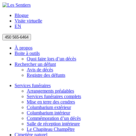
Blogue
Visite virtuelle
EN
450 565-6464
À propos
Boite à outils
Quoi faire lors d’un décès
Rechercher un défunt
Avis de décès
Registre des défunts
Services funéraires
Arrangements préalables
Services funéraires complets
Mise en terre des cendres
Columbarium extérieur
Columbarium intérieur
Commémoration d’un décès
Salle de réception intérieure
Le Chapiteau Champêtre
Cimetière naturel