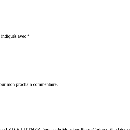
t indiqués avec
*
 pour mon prochain commentaire.
ame LYDIE LITTNER, épouse de Monsieur Pierre Gadoua. Elle laisse dan