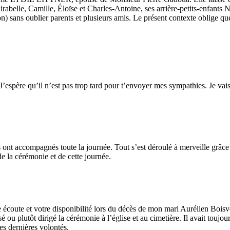
rabelle, Camille, Éloïse et Charles-Antoine, ses arrière-petits-enfants
 sans oublier parents et plusieurs amis. Le présent contexte oblige que 
 J’espère qu’il n’est pas trop tard pour t’envoyer mes sympathies. Je vai
s ont accompagnés toute la journée. Tout s’est déroulé à merveille grâce 
de la cérémonie et de cette journée.
e écoute et votre disponibilité lors du décès de mon mari Aurélien Bois
 ou plutôt dirigé la cérémonie à l’église et au cimetière. Il avait toujours 
ses dernières volontés.