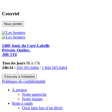
Courriel
Nous joindre
2480, boul. du Curé-Labelle
Prévost, Québec.
J0R 1T0
Tous les jours
9h à 17h
24h/24 :
450 565-6464
/
1 844 565-6464
S'inscrire à l'infolettre
Politiques de confidentialité
À propos
Notre approche
Notre équipe
Boite à outils
Quoi faire lors d’un décès