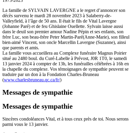
1973-2023
La famille de SYLVAIN LAVERGNE a le regret d’annoncer son
décès survenu le mardi 28 novembre 2023 à Salaberry-de-
Valleyfield, à l’âge de 50 ans. Il était le fils de Vital Lavergne
(Johanne Paré) et de feu Ghislaine Ouellette. Sylvain laisse aussi
dans le deuil son premier amour Nadine Pépin et ses enfants, son
frère Luc, son beau-frère Peter Martin-Paré(Anne-Marie), son filleul
bien-aimé Vincent, son oncle Marcellin Lavergne (Suzanne), ainsi
que parents et amis.
La famille vous accueillera au Complexe funéraire Magnus Poirier
situé au 2480 boul. du Curé-Labelle à Prévost, J0R 1T0, le samedi
13 janvier 2024 à compter de 13h, les funérailles célébrées à 16h en
la chapelle du complexe. Vos témoignages de sympathie peuvent se
traduire par un don à la Fondation Charles-Bruneau
(
www.charlesbruneau.qc.ca/fr/
)
Messages de sympathie
Messages de sympathie
Sincères condoléances Vital, et à tous ceux près de toi. Nous serons
parmi vous le 13 janvier.