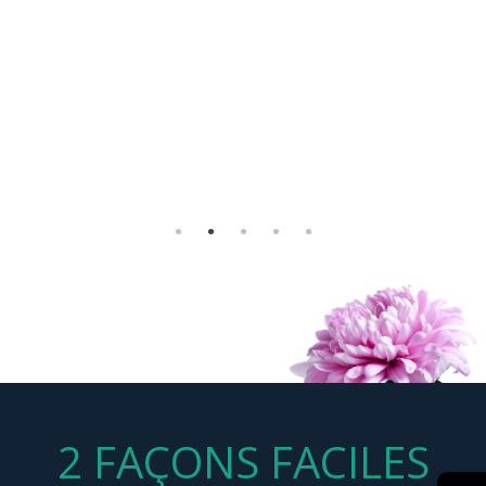
recueillement et de rassemblement malgré des conditions
Félix Morency-Lavoie
sanitaires précises à respecter. Soyez assurés que chaque
Danielle Daoust
attention a été remarquée et appréciée.
J’aimerais que vous transmettiez nos remerciements les
plus sincères à toutes les personnes qui ont été
impliquées, de près ou de loin, dans cet événement.
Patricia Savard
2 FAÇONS FACILES