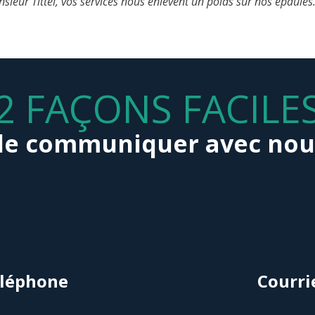
ieur Tittel, vos services nous enlèvent un poids sur nos épaules
2 FAÇONS FACILE
de communiquer avec nou
léphone
Courri