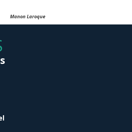
.
Manon Laroque
S
s
el