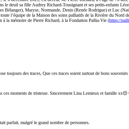
ns le deuil sa fille Audrey Richard-Tousignant et ses petits-enfants Léona
es Bélanger), Maryse, Normande, Denis (Renée Rodrigue) et Luc (Nathal
t toute l’équipe de la Maison des soins palliatifs de la Rivière du Nord 
 à la mémoire de Pierre Richard, à la Fondation Pallia-Vie (
https://pall
se toujours des traces, Que ces traces soient surtout de bons souvenirs t
ans ces moments de tristesse. Sincerement Lina Lemieux et famille xx
tait parfait, malgré le grand nombre de personnes.