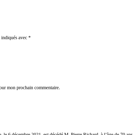
t indiqués avec
*
 pour mon prochain commentaire.
, le 6 décembre 2021, est décédé M. Pierre Richard, à l’âge de 70 ans, 