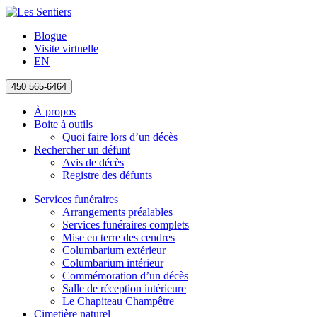
Blogue
Visite virtuelle
EN
450 565-6464
À propos
Boite à outils
Quoi faire lors d’un décès
Rechercher un défunt
Avis de décès
Registre des défunts
Services funéraires
Arrangements préalables
Services funéraires complets
Mise en terre des cendres
Columbarium extérieur
Columbarium intérieur
Commémoration d’un décès
Salle de réception intérieure
Le Chapiteau Champêtre
Cimetière naturel