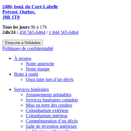
2480, boul. du Curé-Labelle
Prévost, Québec.
J0R 1T0
Tous les jours
9h à 17h
24h/24 :
450 565-6464
/
1 844 565-6464
S'inscrire à l'infolettre
Politiques de confidentialité
À propos
Notre approche
Notre équipe
Boite à outils
Quoi faire lors d’un décès
Services funéraires
Arrangements préalables
Services funéraires complets
Mise en terre des cendres
Columbarium extérieur
Columbarium intérieur
Commémoration d’un décès
Salle de réception intérieure