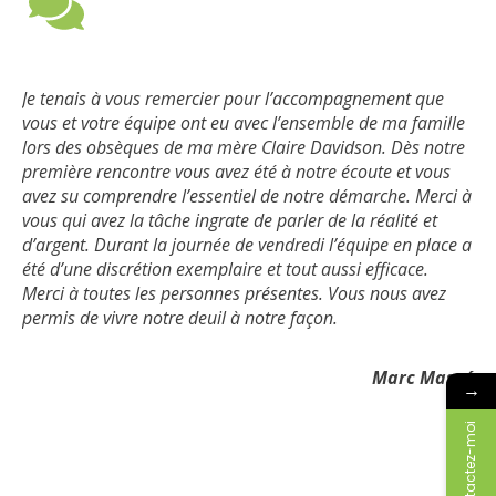
Je voulais vous remercier pour la belle cérémonie pour
Merci pour tout, ce fut une journée vraiment formidable.
Je tenais à vous remercier pour l’accompagnement que
Tout au long de notre accompagnement, votre délicatesse
Merci à vous pour l’excellent service que nous avons reçu
Esteban, tout était parfait, malgré le grand nombre de
Merci pour votre professionnalisme et votre rigueur!
vous et votre équipe ont eu avec l’ensemble de ma famille
a été réconfortante et rassurante, et ce à partir de notre
chez vous. Vous nous avez enlevé beaucoup de stress et
personnes.
lors des obsèques de ma mère Claire Davidson. Dès notre
première rencontre jusqu’à la mise en terre de mon papa.
enlevez un énorme poids sur nos épaules en ce moment
première rencontre vous avez été à notre écoute et vous
éprouvant.
Chantale Veilleux
avez su comprendre l’essentiel de notre démarche. Merci à
Chacun d’entre vous a contribué à tout mettre en œuvre
Rodolfo Garcia
vous qui avez la tâche ingrate de parler de la réalité et
pour nous faciliter la tâche à chacune des étapes. Je vous
Famille Ullhorn
d’argent. Durant la journée de vendredi l’équipe en place a
remercie d’avoir rendu possible cette belle journée de
été d’une discrétion exemplaire et tout aussi efficace.
recueillement et de rassemblement malgré des conditions
Merci à toutes les personnes présentes. Vous nous avez
sanitaires précises à respecter. Soyez assurés que chaque
permis de vivre notre deuil à notre façon.
attention a été remarquée et appréciée.
Marc Massé
J’aimerais que vous transmettiez nos remerciements les
→
plus sincères à toutes les personnes qui ont été
Contactez-moi
impliquées, de près ou de loin, dans cet événement.