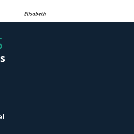
Elisabeth
S
s
el