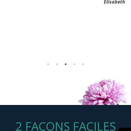
recueillement et de rassemblement malgré des conditions
Elisabeth
Merci à toutes les personnes présentes. Vous nous avez
sanitaires précises à respecter. Soyez assurés que chaque
permis de vivre notre deuil à notre façon.
attention a été remarquée et appréciée.
Marc Massé
J’aimerais que vous transmettiez nos remerciements les
plus sincères à toutes les personnes qui ont été
impliquées, de près ou de loin, dans cet événement.
Patricia Savard
2 FAÇONS FACILES