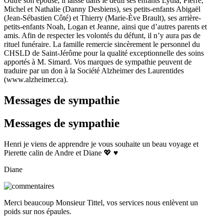
Outre son épouse, il laisse dans le deuil ses enfants Lydia, Pierre,
Michel et Nathalie (Danny Desbiens), ses petits-enfants Abigaël
(Jean-Sébastien Côté) et Thierry (Marie-Ève Brault), ses arrière-
petits-enfants Noah, Logan et Jeanne, ainsi que d’autres parents et
amis. Afin de respecter les volontés du défunt, il n’y aura pas de
rituel funéraire. La famille remercie sincèrement le personnel du
CHSLD de Saint-Jérôme pour la qualité exceptionnelle des soins
apportés à M. Simard. Vos marques de sympathie peuvent de
traduire par un don à la Société Alzheimer des Laurentides
(www.alzheimer.ca).
Messages de sympathie
Messages de sympathie
Henri je viens de apprendre je vous souhaite un beau voyage et
Pierette calin de Andre et Diane 💖 ♥️
Diane
Merci beaucoup Monsieur Tittel, vos services nous enlèvent un
poids sur nos épaules.