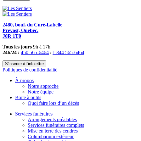
2480, boul. du Curé-Labelle
Prévost, Québec.
J0R 1T0
Tous les jours
9h à 17h
24h/24 :
450 565-6464
/
1 844 565-6464
S'inscrire à l'infolettre
Politiques de confidentialité
À propos
Notre approche
Notre équipe
Boite à outils
Quoi faire lors d’un décès
Services funéraires
Arrangements préalables
Services funéraires complets
Mise en terre des cendres
Columbarium extérieur