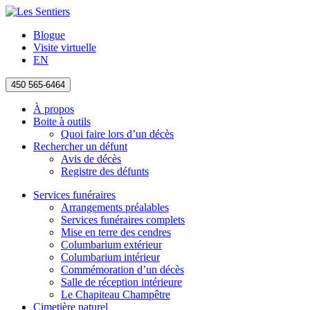
Blogue
Visite virtuelle
EN
450 565-6464
À propos
Boite à outils
Quoi faire lors d’un décès
Rechercher un défunt
Avis de décès
Registre des défunts
Services funéraires
Arrangements préalables
Services funéraires complets
Mise en terre des cendres
Columbarium extérieur
Columbarium intérieur
Commémoration d’un décès
Salle de réception intérieure
Le Chapiteau Champêtre
Cimetière naturel