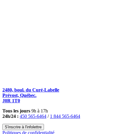
2480, boul. du Curé-Labelle
Prévost, Québec.
J0R 1T0
Tous les jours
9h à 17h
24h/24 :
450 565-6464
/
1 844 565-6464
S'inscrire à l'infolettre
Politiques de confidentialité