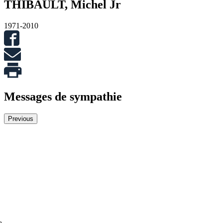
THIBAULT, Michel Jr
1971-2010
Messages de sympathie
Previous
Merci pour tout, ce fut une journée vraiment formidable. Merci pour
votre professionnalisme et votre rigueur!
Chantale Veilleux
a