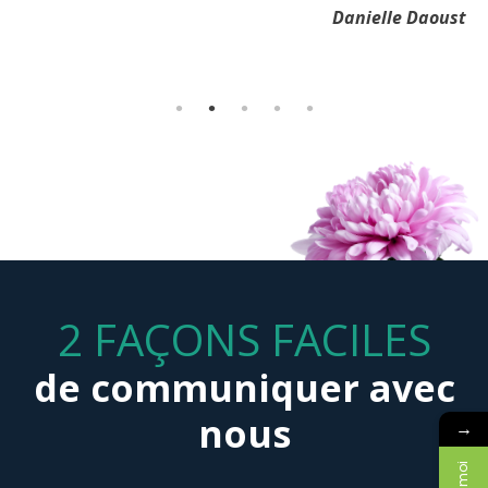
Merci à toutes les personnes présentes. Vous nous avez
Bref ce fut un succès sur toute la ligne grâce à vous tous.
Danielle Daoust
permis de vivre notre deuil à notre façon.
Andrée et Gilles Brisson
Marc Massé
2 FAÇONS FACILES
de communiquer avec
nous
→