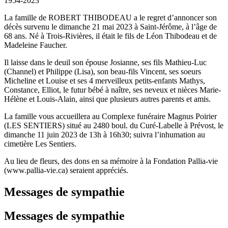
1954-2023
La famille de ROBERT THIBODEAU a le regret d’annoncer son
décès survenu le dimanche 21 mai 2023 à Saint-Jérôme, à l’âge de
68 ans. Né à Trois-Rivières, il était le fils de Léon Thibodeau et de
Madeleine Faucher.
Il laisse dans le deuil son épouse Josianne, ses fils Mathieu-Luc
(Channel) et Philippe (Lisa), son beau-fils Vincent, ses soeurs
Micheline et Louise et ses 4 merveilleux petits-enfants Mathys,
Constance, Elliot, le futur bébé à naître, ses neveux et nièces Marie-
Hélène et Louis-Alain, ainsi que plusieurs autres parents et amis.
La famille vous accueillera au Complexe funéraire Magnus Poirier
(LES SENTIERS) situé au 2480 boul. du Curé-Labelle à Prévost, le
dimanche 11 juin 2023 de 13h à 16h30; suivra l’inhumation au
cimetière Les Sentiers.
Au lieu de fleurs, des dons en sa mémoire à la Fondation Pallia-vie
(www.pallia-vie.ca) seraient appréciés.
Messages de sympathie
Messages de sympathie