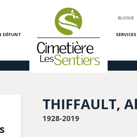
BLOGUE
N DÉFUNT
SERVICES
THIFFAULT, A
1928-2019
s