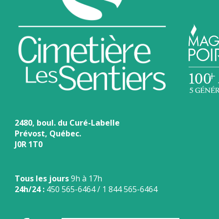
2480, boul. du Curé-Labelle
Prévost, Québec.
J0R 1T0
Tous les jours
9h à 17h
24h/24 :
450 565-6464
/
1 844 565-6464