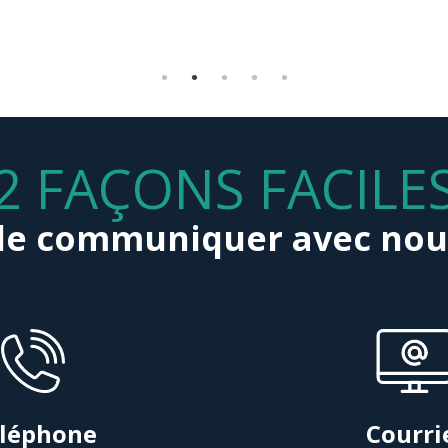
ous.
And
2 FAÇONS FACILE
de communiquer avec nou
léphone
Courri