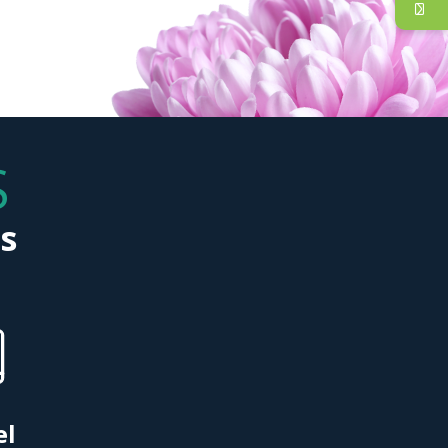
Danielle Daoust
Marc Massé
rée et Gilles Brisson
S
s
el