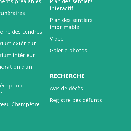
ents préalables
Plan des sentiers
interactif
funéraires
s
Plan des sentiers
imprimable
terre des cendres
Vidéo
ium extérieur
Galerie photos
ium intérieur
ration d’un
RECHERCHE
réception
Avis de décès
e
Registre des défunts
teau Champêtre