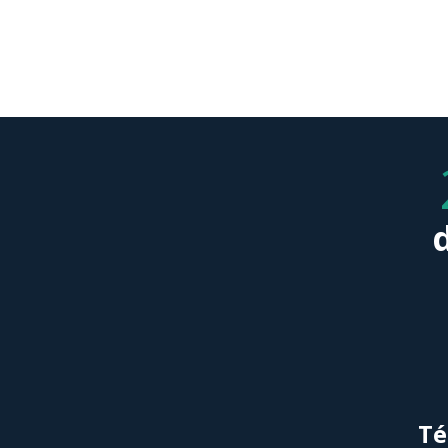
ligne grâce à vous t
Té