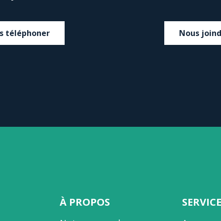
s téléphoner
Nous join
À PROPOS
SERVIC