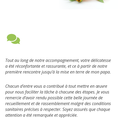
Merci pour absolument tout. Nous sommes tous très
Tout au long de notre accompagnement, votre délicatesse
Un weekend rempli d’émotions. Merci Les Sentiers qui est
Un très gros merci à toute l’équipe! En particulier pour
M. Tittel, laissez-moi vous remercier pour la journée d’hier.
reconnaissants de ce que vous avez fait pour notre famille.
a été réconfortante et rassurante, et ce à partir de notre
tellement un bel endroit….la vue, le
celles qui nous ont accompagnés toute la journée. Tout
Votre personnel attentionné a fait en sorte que tout se
personnel, l’ambiance,
première rencontre jusqu’à la mise en terre de mon papa.
et j’en passe et que dire de la célébrante Suzie Prénovost
s’est déroulé à merveille grâce à leur aide. Les invités ont
passe bien et dans le respect. Encore une fois votre
une personne merveilleuse et humaine. Merci ma belle-
absolument adoré l’endroit. Ce fut une très belle journée
organisation s’est montrée très professionnel et à la
Karine et Nicole
famille d’amour Bon voyage papa, pour toujours dans nos
dans les circonstances. Ma mère aurait été très contente
hauteur de nos attentes.
Chacun d’entre vous a contribué à tout mettre en œuvre
pensées et nos coeurs.
de la cérémonie et de cette journée.
pour nous faciliter la tâche à chacune des étapes. Je vous
remercie d’avoir rendu possible cette belle journée de
Pier-Luc Cadieux
recueillement et de rassemblement malgré des conditions
Félix Morency-Lavoie
Elisabeth
sanitaires précises à respecter. Soyez assurés que chaque
attention a été remarquée et appréciée.