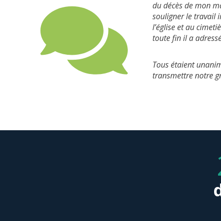
famille.
du décès de mon mar
famille lors des ob
stress et enlevez u
l’ambiance, et j’en 
souligner le travail
écoute et vous avez
humaine. Merci ma 
l’église et au cimetiè
parler de la réalité
coeurs.
toute fin il a adres
exemplaire et tout a
notre deuil à notre 
Tous étaient unanime
transmettre notre gr