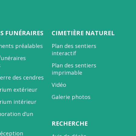
ES FUNÉRAIRES
CIMETIÈRE NATUREL
ents préalables
Plan des sentiers
interactif
funéraires
s
Plan des sentiers
imprimable
terre des cendres
Vidéo
ium extérieur
Galerie photos
ium intérieur
ration d’un
RECHERCHE
réception