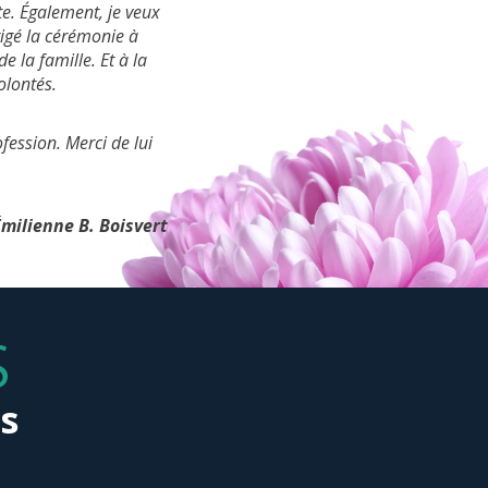
e. Également, je veux
 vous avez été à notre
merveilleuse et
irigé la cérémonie à
ez la tâche ingrate de
pensées et nos
de la famille. Et à la
 d’une discrétion
Karine et Nicole
Famille Ullhorn
olontés.
avez permis de vivre
Elisabeth
fession. Merci de lui
Marc Massé
milienne B. Boisvert
S
s