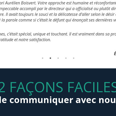
i Aurélien Boisvert. Votre approche est humaine et réconfortant
sèques de ma mère Claire Davidson. Dès notre première rencontre
n énorme poids sur nos épaules en ce moment éprouvant.
passe et que dire de la célébrante Suzie Prénovost une personne 
 impeccable accompli par le directeur qui a officialisé ou plutôt d
 su comprendre l’essentiel de notre démarche. Merci à vous qui av
belle-famille d’amour Bon voyage papa, pour toujours dans nos 
re. Il avait toujours le souci et la délicatesse d’aller selon le désir 
 et d’argent. Durant la journée de vendredi l’équipe en place a été
sé la parole comme si c’était le défunt qui énonçait ses dernières v
ussi efficace. Merci à toutes les personnes présentes. Vous nous 
façon.
s, c’était spécial, unique et touchant. Il est vraiment dans sa pro
atitude et notre satisfaction.
É
2 FAÇONS FACILE
de communiquer avec nou