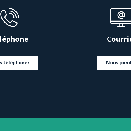
léphone
Courri
s téléphoner
Nous join