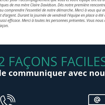
sèques de ma mère Claire Davidson. Dès notre première rencontre
 su comprendre l’essentiel de notre démarche. Merci à vous qui av
 et d’argent. Durant la journée de vendredi l’équipe en place a été
ussi efficace. Merci à toutes les personnes présentes. Vous nous 
façon.
2 FAÇONS FACILE
de communiquer avec nou