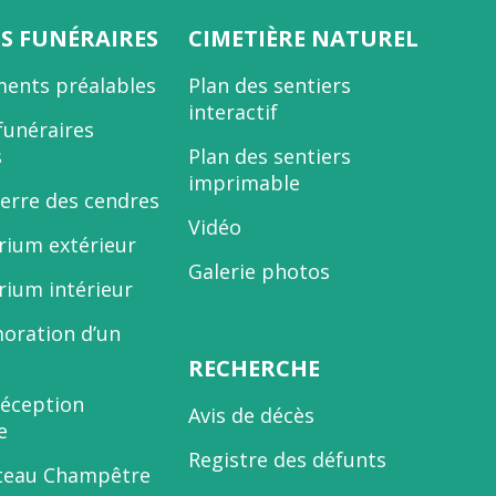
ES FUNÉRAIRES
CIMETIÈRE NATUREL
ents préalables
Plan des sentiers
interactif
funéraires
s
Plan des sentiers
imprimable
terre des cendres
Vidéo
ium extérieur
Galerie photos
ium intérieur
ration d’un
RECHERCHE
réception
Avis de décès
e
Registre des défunts
teau Champêtre