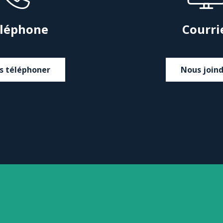
léphone
Courri
s téléphoner
Nous join