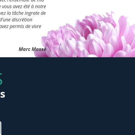
 vous avez été à notre
ez la tâche ingrate de
 d’une discrétion
avez permis de vivre
Marc Massé
S
s