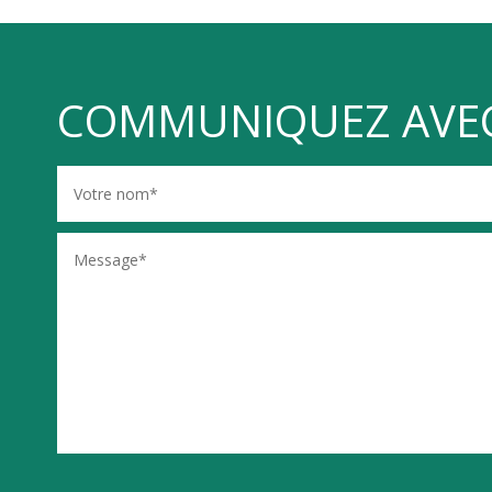
COMMUNIQUEZ AVE
Communiquez
avec
nous