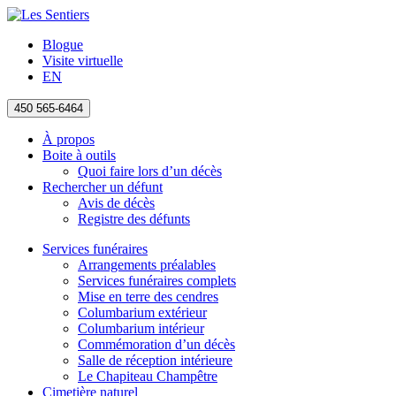
Blogue
Visite virtuelle
EN
450 565-6464
À propos
Boite à outils
Quoi faire lors d’un décès
Rechercher un défunt
Avis de décès
Registre des défunts
Services funéraires
Arrangements préalables
Services funéraires complets
Mise en terre des cendres
Columbarium extérieur
Columbarium intérieur
Commémoration d’un décès
Salle de réception intérieure
Le Chapiteau Champêtre
Cimetière naturel