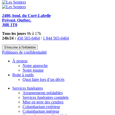
2480, boul. du Curé-Labelle
Prévost, Québec.
J0R 1T0
Tous les jours
9h à 17h
24h/24 :
450 565-6464
/
1 844 565-6464
S'inscrire à l'infolettre
Politiques de confidentialité
À propos
Notre approche
Notre équipe
Boite à outils
Quoi faire lors d’un décès
Services funéraires
Arrangements préalables
Services funéraires complets
Mise en terre des cendres
Columbarium extérieur
Columbarium intérieur