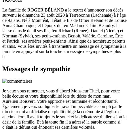
1926-2020
La famille de ROGER BÉLAND a le regret d’annoncer son décès
survenu le dimanche 23 août 2020 à Terrebonne (Lachenaie) à l’âge
de 93 ans. Né à Montréal, il était le fils de Omer Béland et de Louise
Anna Champagne, et l’époux de feu Madame Claire Beaudry. Il
laisse dans le deuil ses fils, feu Richard (Renée), Daniel (Nicole) et
Norman (Sylvie), ses petits-enfants, Benoit, Valérie, Caroline, Éric
et Patrick, ses arrières petits-enfants. Ainsi que de nombreux parents
et amis. Vous êtes invités à transmettre un message de sympathie à la
famille en appuyant sur la touche « message de sympathies » plus
bas.
Messages de sympathie
Je veux vous remercier, vous d’abord Monsieur Tittel, pour votre
belle écoute et votre disponibilité lors du décès de mon mari
Aurélien Boisvert. Votre approche est humaine et réconfortante.
Également, je veux souligner le travail impeccable accompli par le
directeur qui a officialisé ou plutôt dirigé la cérémonie à l’église et
au cimetière. Il avait toujours le souci et la délicatesse d’aller selon le
désir de la famille. Et à la toute fin il a adressé la parole comme si
c’était le défunt qui énonçait ses dernières volontés.