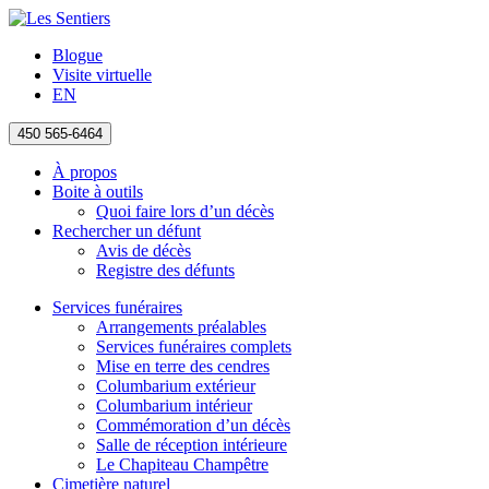
Blogue
Visite virtuelle
EN
450 565-6464
À propos
Boite à outils
Quoi faire lors d’un décès
Rechercher un défunt
Avis de décès
Registre des défunts
Services funéraires
Arrangements préalables
Services funéraires complets
Mise en terre des cendres
Columbarium extérieur
Columbarium intérieur
Commémoration d’un décès
Salle de réception intérieure
Le Chapiteau Champêtre
Cimetière naturel