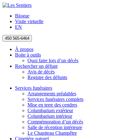
Blogue
Visite virtuelle
EN
450 565-6464
À propos
Boite à outils
Quoi faire lors d’un décès
Rechercher un défunt
Avis de décès
Registre des défunts
Services funéraires
Arrangements préalables
Services funéraires complets
Mise en terre des cendres
Columbarium extérieur
Columbarium intérieur
Commémoration d’un décès
Salle de réception intérieure
Le Chapiteau Champêtre
Cimetière naturel