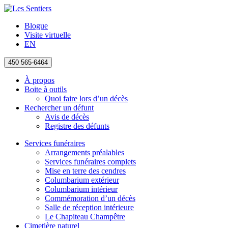
Blogue
Visite virtuelle
EN
450 565-6464
À propos
Boite à outils
Quoi faire lors d’un décès
Rechercher un défunt
Avis de décès
Registre des défunts
Services funéraires
Arrangements préalables
Services funéraires complets
Mise en terre des cendres
Columbarium extérieur
Columbarium intérieur
Commémoration d’un décès
Salle de réception intérieure
Le Chapiteau Champêtre
Cimetière naturel