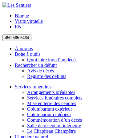
Blogue
Visite virtuelle
EN
450 565-6464
À propos
Boite à outils
Quoi faire lors d’un décès
Rechercher un défunt
Avis de décès
Registre des défunts
Services funéraires
Arrangements préalables
Services funéraires complets
Mise en terre des cendres
Columbarium extérieur
Columbarium intérieur
Commémoration d’un décès
Salle de réception intérieure
Le Chapiteau Champêtre
Cimetière naturel