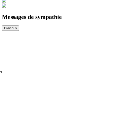
Messages de sympathie
Previous
Un très gros merci à toute l’équipe! En particulier pour celles qui nou
belle journée dans les circonstances. Ma mère aurait été très contente 
Félix Morency-Lavoie
et