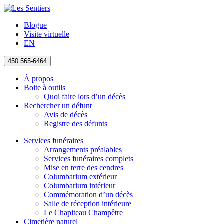
Blogue
Visite virtuelle
EN
450 565-6464
À propos
Boite à outils
Quoi faire lors d’un décès
Rechercher un défunt
Avis de décès
Registre des défunts
Services funéraires
Arrangements préalables
Services funéraires complets
Mise en terre des cendres
Columbarium extérieur
Columbarium intérieur
Commémoration d’un décès
Salle de réception intérieure
Le Chapiteau Champêtre
Cimetière naturel