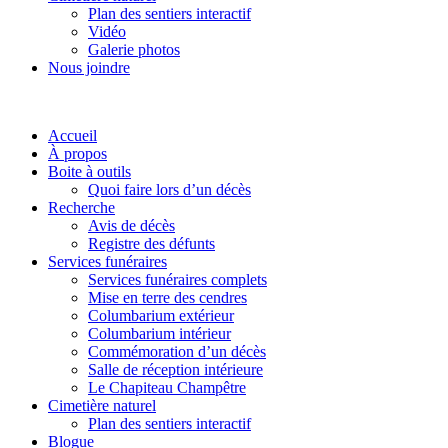
Plan des sentiers interactif
Vidéo
Galerie photos
Nous joindre
Accueil
À propos
Boite à outils
Quoi faire lors d’un décès
Recherche
Avis de décès
Registre des défunts
Services funéraires
Services funéraires complets
Mise en terre des cendres
Columbarium extérieur
Columbarium intérieur
Commémoration d’un décès
Salle de réception intérieure
Le Chapiteau Champêtre
Cimetière naturel
Plan des sentiers interactif
Blogue