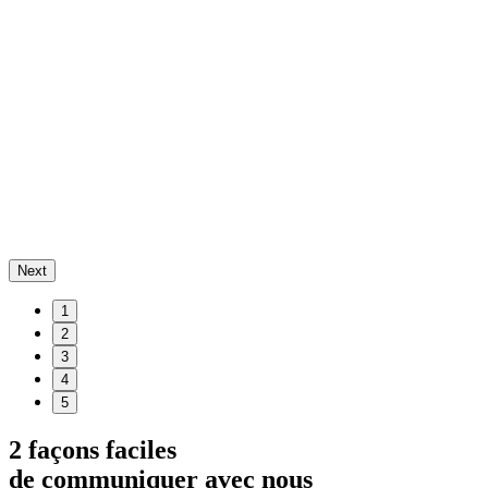
Next
1
2
3
4
5
2 façons faciles
de communiquer avec nous