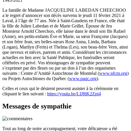
1943-2021
La famille de Madame JACQUELINE LABEDAN CHEECHOO
a le regret d’annoncer son décès survenu le jeudi 11 février 2021 à
Laval, à l’âge de 77 ans. Née à Saint-Gaudens en France, elle était
la fille de Julien Labedan et de Marie Grillet. Épouse de feu
Monsieur Arnold Cheechoo, elle laisse dans le deuil son fils Rafael
(Anne), ses petits-enfants Ève et Marie, sa sœur Françoise (Jacques)
et son frère Jean, ses belles-sœurs Rose Anna, Linda, Barbara
(Logan), Marilyn (Ferin) et Thelma (Les), son beau-frère Vern, ainsi
que neveux et nièces, parents et amis. Considérant les circonstances
actuelles en lien avec la Santé Publique, les funérailles seront
célébrées en privé. Vos témoignages de sympathie peuvent
s’exprimer par des fleurs ou par un don à l’un des organismes
suivants : Centre d’Amitié Autochtone de Montréal (
www.nfcm.org
)
ou Projets Autochtones du Québec (
www.paqc.org
).
Celles et ceux qui le désirent peuvent assister à la cérémonie en
cliquant le lien suivant :
https://youtu.be/LIJ8lK2Zpi4
Messages de sympathie
Tout au long de notre accompagnement, votre délicatesse a été