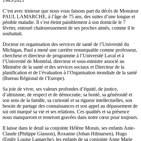
1945-2021
C’est avec tristesse que nous vous faisons part du décès de Monsieur
PAUL LAMARCHE, à l’âge de 75 ans, des suites d’une longue et
pénible maladie. Il s’est éteint paisiblement à son domicile le 7
février, entouré chaleureusement de ses proches aimés, comme il le
souhaitait.
Docteur en organisation des services de santé de l’Université du
Michigan, Paul a mené une carrière remarquable comme professeur,
chercheur et directeur de programme à l’Université Laval et à
l’Université de Montréal, directeur et sous-ministre associé au
Ministère de la santé et des services sociaux et Directeur de la
planification et de l’évaluation à l’Organisation mondiale de la santé
(Bureau Régional de l’Europe).
Sa joie de vivre, ses valeurs profondes d’équité, de justice,
d’altruisme, de respect et de démocratie, sa bonté, sa générosité et
son sens de la famille, sa curiosité et sa rigueur intellectuelles, son
besoin de partage des connaissances et son appel au dépassement de
soi ont marqué sa vie et ses relations. Ces qualités et sa présence
nous manqueront et resteront gravées dans notre cœur pour toujours.
Il laisse dans le deuil sa conjointe Hélène Morais, ses enfants Anie-
Claude (Philippe Giasson), Roxanne (Johan Hilmarsen), Hugo
(Emily Louise Lamarche), les enfants de sa conjointe Anne Marie