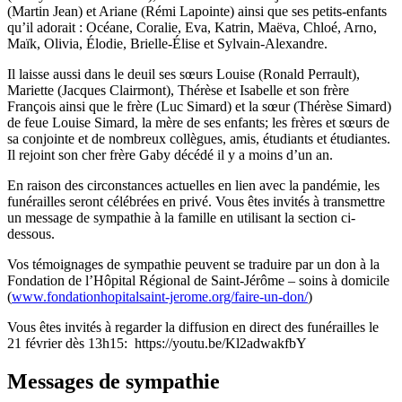
(Martin Jean) et Ariane (Rémi Lapointe) ainsi que ses petits-enfants
qu’il adorait : Océane, Coralie, Eva, Katrin, Maëva, Chloé, Arno,
Maïk, Olivia, Élodie, Brielle-Élise et Sylvain-Alexandre.
Il laisse aussi dans le deuil ses sœurs Louise (Ronald Perrault),
Mariette (Jacques Clairmont), Thérèse et Isabelle et son frère
François ainsi que le frère (Luc Simard) et la sœur (Thérèse Simard)
de feue Louise Simard, la mère de ses enfants; les frères et sœurs de
sa conjointe et de nombreux collègues, amis, étudiants et étudiantes.
Il rejoint son cher frère Gaby décédé il y a moins d’un an.
En raison des circonstances actuelles en lien avec la pandémie, les
funérailles seront célébrées en privé. Vous êtes invités à transmettre
un message de sympathie à la famille en utilisant la section ci-
dessous.
Vos témoignages de sympathie peuvent se traduire par un don à la
Fondation de l’Hôpital Régional de Saint-Jérôme – soins à domicile
(
www.fondationhopitalsaint-jerome.org/faire-un-don/
)
Vous êtes invités à regarder la diffusion en direct des funérailles le
21 février dès 13h15: https://youtu.be/Kl2adwakfbY
Messages de sympathie