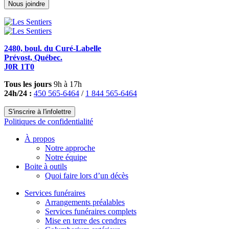
Nous joindre
2480, boul. du Curé-Labelle
Prévost, Québec.
J0R 1T0
Tous les jours
9h à 17h
24h/24 :
450 565-6464
/
1 844 565-6464
S'inscrire à l'infolettre
Politiques de confidentialité
À propos
Notre approche
Notre équipe
Boite à outils
Quoi faire lors d’un décès
Services funéraires
Arrangements préalables
Services funéraires complets
Mise en terre des cendres