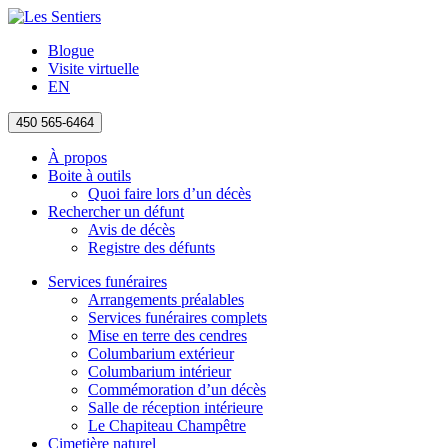
Blogue
Visite virtuelle
EN
450 565-6464
À propos
Boite à outils
Quoi faire lors d’un décès
Rechercher un défunt
Avis de décès
Registre des défunts
Services funéraires
Arrangements préalables
Services funéraires complets
Mise en terre des cendres
Columbarium extérieur
Columbarium intérieur
Commémoration d’un décès
Salle de réception intérieure
Le Chapiteau Champêtre
Cimetière naturel