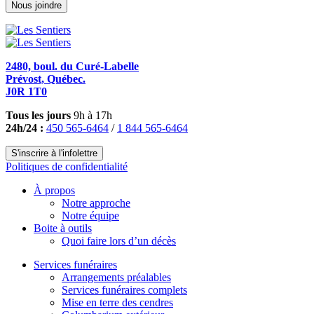
Nous joindre
2480, boul. du Curé-Labelle
Prévost, Québec.
J0R 1T0
Tous les jours
9h à 17h
24h/24 :
450 565-6464
/
1 844 565-6464
S'inscrire à l'infolettre
Politiques de confidentialité
À propos
Notre approche
Notre équipe
Boite à outils
Quoi faire lors d’un décès
Services funéraires
Arrangements préalables
Services funéraires complets
Mise en terre des cendres