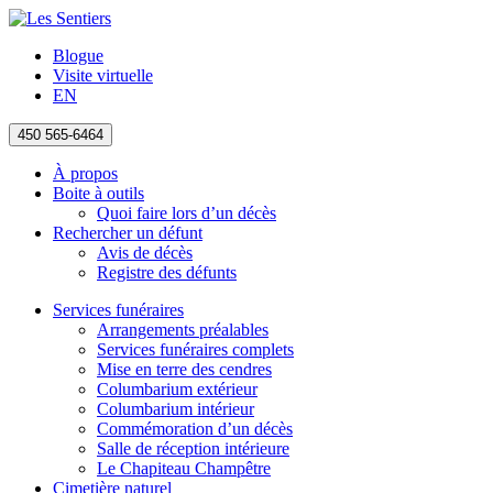
Blogue
Visite virtuelle
EN
450 565-6464
À propos
Boite à outils
Quoi faire lors d’un décès
Rechercher un défunt
Avis de décès
Registre des défunts
Services funéraires
Arrangements préalables
Services funéraires complets
Mise en terre des cendres
Columbarium extérieur
Columbarium intérieur
Commémoration d’un décès
Salle de réception intérieure
Le Chapiteau Champêtre
Cimetière naturel