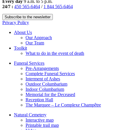
Every day
9 a.m. to 5 p.m.
24/7 :
450 565-6464
/
1 844 565-6464
Subscribe to the newsletter
Privacy Policy
About Us
Our Approach
Our Team
Toolkit
What to do in the event of death
Funeral Services
Pre-Arrangements
Complete Funeral Services
Interment of Ashes
Outdoor Columbarium
Indoor Columbarium
Memorial for the Deceased
Reception Hall
The Marquee – Le Complexe Champêtre
Natural Cemetery
Interactive map
Printable trail map