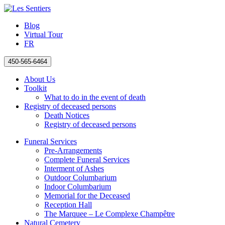
Blog
Virtual Tour
FR
450-565-6464
About Us
Toolkit
What to do in the event of death
Registry of deceased persons
Death Notices
Registry of deceased persons
Funeral Services
Pre-Arrangements
Complete Funeral Services
Interment of Ashes
Outdoor Columbarium
Indoor Columbarium
Memorial for the Deceased
Reception Hall
The Marquee – Le Complexe Champêtre
Natural Cemetery