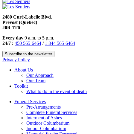
2480 Curé-Labelle Blvd.
Prévost (Québec)
J0R 1T0
Every day
9 a.m. to 5 p.m.
24/7 :
450 565-6464
/
1 844 565-6464
Subscribe to the newsletter
Privacy Policy
About Us
Our Approach
Our Team
Toolkit
What to do in the event of death
Funeral Services
Pre-Arrangements
Complete Funeral Services
Interment of Ashes
Outdoor Columbarium
Indoor Columbarium
Memorial for the Deceased