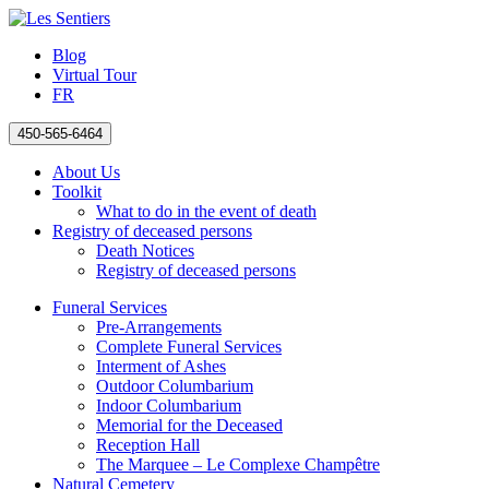
Blog
Virtual Tour
FR
450-565-6464
About Us
Toolkit
What to do in the event of death
Registry of deceased persons
Death Notices
Registry of deceased persons
Funeral Services
Pre-Arrangements
Complete Funeral Services
Interment of Ashes
Outdoor Columbarium
Indoor Columbarium
Memorial for the Deceased
Reception Hall
The Marquee – Le Complexe Champêtre
Natural Cemetery